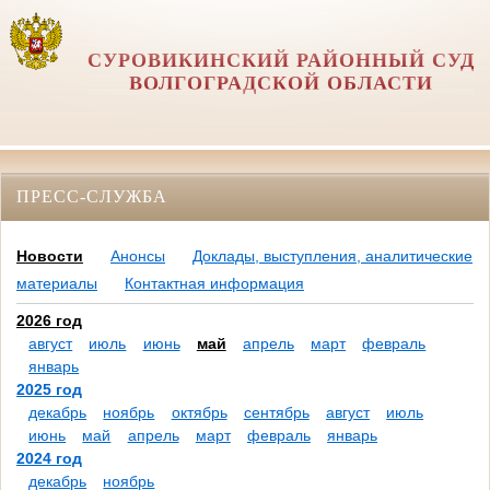
СУРОВИКИНСКИЙ РАЙОННЫЙ СУД
ВОЛГОГРАДСКОЙ ОБЛАСТИ
ПРЕСС-СЛУЖБА
Новости
Анонсы
Доклады, выступления, аналитические
материалы
Контактная информация
2026 год
август
июль
июнь
май
апрель
март
февраль
январь
2025 год
декабрь
ноябрь
октябрь
сентябрь
август
июль
июнь
май
апрель
март
февраль
январь
2024 год
декабрь
ноябрь