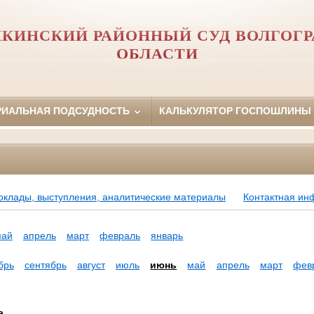
КИНСКИЙ РАЙОННЫЙ СУД ВОЛГОГ
ОБЛАСТИ
РИАЛЬНАЯ ПОДСУДНОСТЬ
КАЛЬКУЛЯТОР ГОСПОШЛИНЫ
оклады, выступления, аналитические материалы
Контактная и
май
апрель
март
февраль
январь
брь
сентябрь
август
июль
июнь
май
апрель
март
фев
а