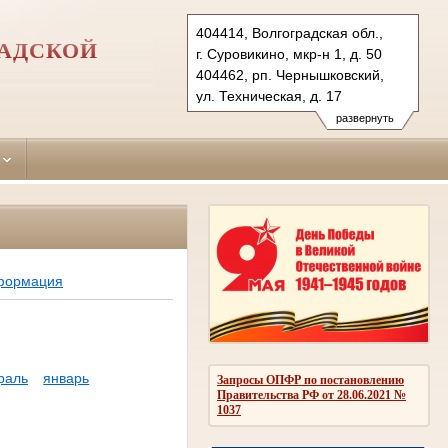
404414, Волгоградская обл.,
РАДСКОЙ
г. Суровикино, мкр-н 1, д. 50
404462, рп. Чернышковский,
ул. Техническая, д. 17
Тел.: (84473) 2-51-10
развернуть
surov.vol@sudrf.ru
нформация
раль
январь
Запросы ОПФР по постановлению
Правительства РФ от 28.06.2021 №
1037