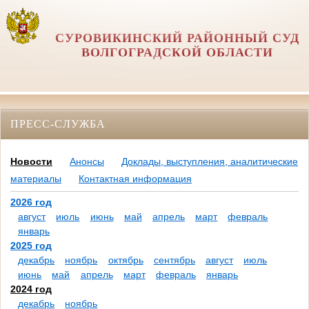
СУРОВИКИНСКИЙ РАЙОННЫЙ СУД
ВОЛГОГРАДСКОЙ ОБЛАСТИ
ПРЕСС-СЛУЖБА
Новости
Анонсы
Доклады, выступления, аналитические
материалы
Контактная информация
2026 год
август
июль
июнь
май
апрель
март
февраль
январь
2025 год
декабрь
ноябрь
октябрь
сентябрь
август
июль
июнь
май
апрель
март
февраль
январь
2024 год
декабрь
ноябрь