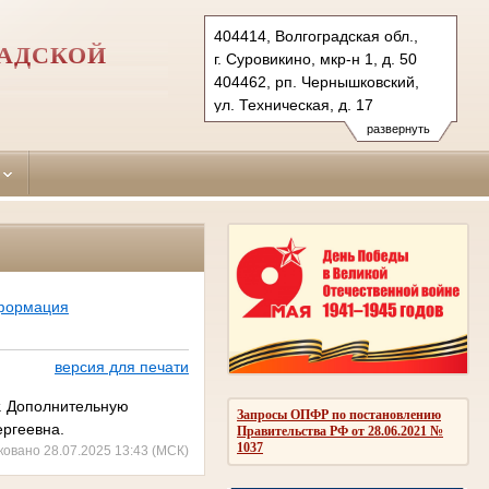
404414, Волгоградская обл.,
РАДСКОЙ
г. Суровикино, мкр-н 1, д. 50
404462, рп. Чернышковский,
ул. Техническая, д. 17
Тел.: (84473) 2-51-10
развернуть
surov.vol@sudrf.ru
нформация
версия для печати
т. Дополнительную
Запросы ОПФР по постановлению
ргеевна.
Правительства РФ от 28.06.2021 №
1037
ковано 28.07.2025 13:43 (МСК)