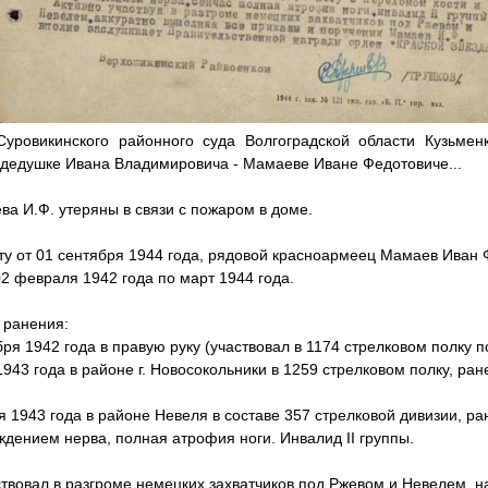
уровикинского районного суда Волгоградской области Кузьме
 дедушке Ивана Владимировича - Мамаеве Иване Федотовиче...
а И.Ф. утеряны в связи с пожаром в доме.
ту от 01 сентября 1944 года, рядовой красноармеец Мамаев Иван 
2 февраля 1942 года по март 1944 года.
 ранения:
я 1942 года в правую руку (участвовал в 1174 стрелковом полку по
943 года в районе г. Новосокольники в 1259 стрелковом полку, ран
я 1943 года в районе Невеля в составе 357 стрелковой дивизии, ра
дением нерва, полная атрофия ноги. Инвалид II группы.
ствовал в разгроме немецких захватчиков под Ржевом и Невелем, 