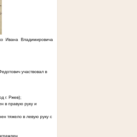
нко Ивана Владимировича
Федотович участвовал в
д г. Ржев);
ен в правую руку и
нен тяжело в левую руку с
награжден