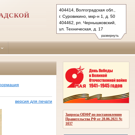
404414, Волгоградская обл.,
РАДСКОЙ
г. Суровикино, мкр-н 1, д. 50
404462, рп. Чернышковский,
ул. Техническая, д. 17
Тел.: (84473) 2-51-10
развернуть
surov.vol@sudrf.ru
нформация
версия для печати
Запросы ОПФР по постановлению
Правительства РФ от 28.06.2021 №
1037