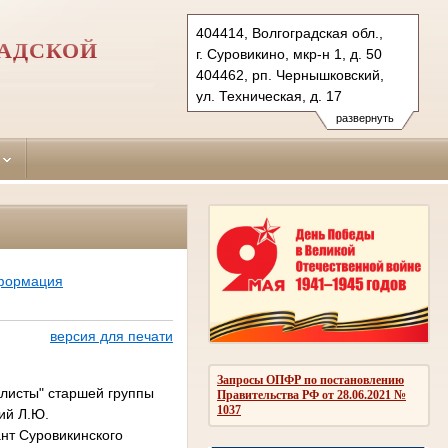
404414, Волгоградская обл.,
РАДСКОЙ
г. Суровикино, мкр-н 1, д. 50
404462, рп. Чернышковский,
ул. Техническая, д. 17
Тел.: (84473) 2-51-10
развернуть
surov.vol@sudrf.ru
нформация
версия для печати
Запросы ОПФР по постановлению
алисты" старшей группы
Правительства РФ от 28.06.2021 №
1037
лий Л.Ю.
нт Суровикинского