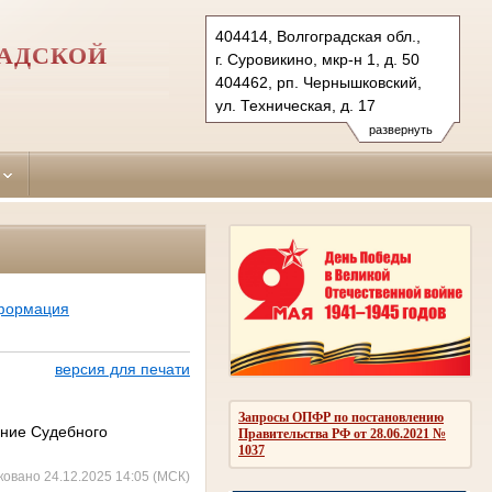
404414, Волгоградская обл.,
РАДСКОЙ
г. Суровикино, мкр-н 1, д. 50
404462, рп. Чернышковский,
ул. Техническая, д. 17
Тел.: (84473) 2-51-10
развернуть
surov.vol@sudrf.ru
нформация
версия для печати
Запросы ОПФР по постановлению
ение Судебного
Правительства РФ от 28.06.2021 №
1037
ковано 24.12.2025 14:05 (МСК)