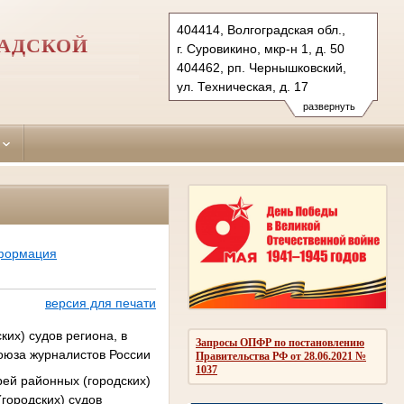
404414, Волгоградская обл.,
РАДСКОЙ
г. Суровикино, мкр-н 1, д. 50
404462, рп. Чернышковский,
ул. Техническая, д. 17
Тел.: (84473) 2-51-10
развернуть
surov.vol@sudrf.ru
нформация
версия для печати
их) судов региона, в
Запросы ОПФР по постановлению
оюза журналистов России
Правительства РФ от 28.06.2021 №
1037
рей районных (городских)
городских) судов