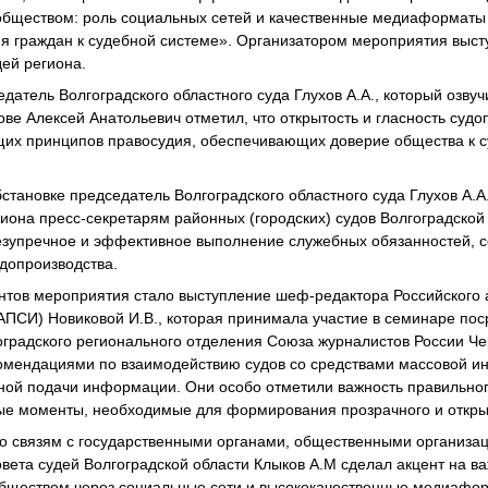
 обществом: роль социальных сетей и качественные медиаформат
я граждан к судебной системе». Организатором мероприятия выст
дей региона.
атель Волгоградского областного суда Глухов А.А., который озву
ве Алексей Анатольевич отметил, что открытость и гласность судо
их принципов правосудия, обеспечивающих доверие общества к с
становке председатель Волгоградского областного суда Глухов А.А
иона пресс-секретарям районных (городских) судов Волгоградской
безупречное и эффективное выполнение служебных обязанностей, с
удопроизводства.
тов мероприятия стало выступление шеф-редактора Российского а
ПСИ) Новиковой И.В., которая принимала участие в семинаре пос
оградского регионального отделения Союза журналистов России Ч
омендациями по взаимодействию судов со средствами массовой и
ной подачи информации. Они особо отметили важность правильног
ые моменты, необходимые для формирования прозрачного и открыт
о связям с государственными органами, общественными организа
ета судей Волгоградской области Клыков А.М сделал акцент на в
обществом через социальные сети и высококачественные медиафор