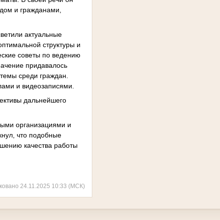
дом и гражданами,
светили актуальные
оптимальной структуры и
ские советы по ведению
начение придавалось
темы среди граждан.
лами и видеозаписями.
пективы дальнейшего
ными организациями и
кнул, что подобные
чшению качества работы
ковано 24.11.2025 10:33 (МСК)