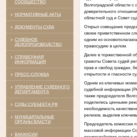
СООБЩЕСТВО
Волгоградской области с
доверительного отношени
НОРМАТИВНЫЕ АКТЫ
областной суд и Совет су
Открыл совещание председ
ДОКУМЕНТЫ СУДА
своем приветственном сло
СУДЕБНОЕ
одним из основополагающ
ДЕЛОПРОИЗВОДСТВО
правосудию в целом.
Далее в торжественной об
СПРАВОЧНАЯ
грамоты Совета судей рег
ИНФОРМАЦИЯ
прав и свобод граждан, 
открытости и гласности с
ПРЕСС-СЛУЖБА
Одним из ключевых момен
УПРАВЛЕНИЕ СУДЕБНОГО
судебной информации (РА
ДЕПАРТАМЕНТА
также председателя Волг
поделились ценными рек
СУДЫ СУБЪЕКТА РФ
необходимость качествен
релизов, выделив ключев
МУНИЦИПАЛЬНЫЕ
ОРГАНЫ ВЛАСТИ
Председатель комиссии п
массовой информации Сов
ВАКАНСИИ
взаимодействия судов с 