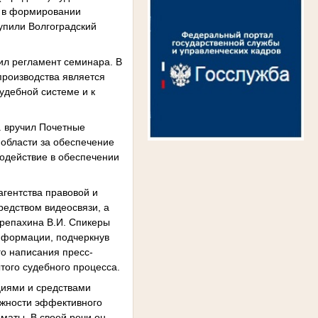
ы в формировании
упили Волгоградский
чил регламент семинара. В
производства является
удебной системе и к
. вручил Почетные
 области за обеспечение
одействие в обеспечении
гентства правовой и
редством видеосвязи, а
ерепахина В.И. Спикеры
нформации, подчеркнув
о написания пресс-
ого судебного процесса.
циями и средствами
ажности эффективного
маты. В своей речи он