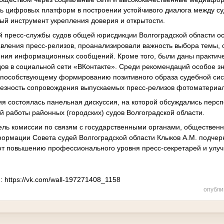
ь цифровых платформ в построении устойчивого диалога между су
ый инструмент укрепления доверия и открытости.
 пресс-службы судов общей юрисдикции Волгоградской области о
авления пресс-релизов, проанализировали важность выбора темы, 
ния информационных сообщений. Кроме того, были даны практиче
ов в социальной сети «ВКонтакте». Среди рекомендаций особое з
 способствующему формированию позитивного образа судебной сис
езность сопровождения выпускаемых пресс-релизов фотоматериа
я состоялась панельная дискуссия, на которой обсуждались перс
 работы районных (городских) судов Волгоградской области.
ель комиссии по связям с государственными органами, обществен
ормации Совета судей Волгоградской области Клыков А.М. подчер
т повышению профессионального уровня пресс-секретарей и улу
: https://vk.com/wall-197271408_1158
опубли