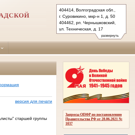
404414, Волгоградская обл.,
РАДСКОЙ
г. Суровикино, мкр-н 1, д. 50
404462, рп. Чернышковский,
ул. Техническая, д. 17
Тел.: (84473) 2-51-10
развернуть
surov.vol@sudrf.ru
нформация
версия для печати
Запросы ОПФР по постановлению
алисты" старшей группы
Правительства РФ от 28.06.2021 №
1037